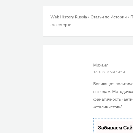
Web History Russia
»
Статьи по Истории
»
П
его смерти
Михаил
16.10.2016 at 14:14
Вопиющая политичес
выводам. Методичка
фанатичность «антис
«сталинистов»?
Забиваем Сай