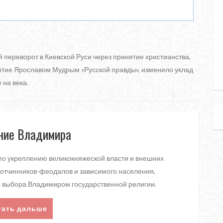
 переворот в Киевской Руси через принятие христианства,
ятие Ярославом Мудрым «Русской правды», изменило уклад
 на века.
ние Владимира
по укреплению великокняжеской власти и внешних
вотчинников-феодалов и зависимого населения,
ос выбора Владимиром государственной религии.
тать дальше