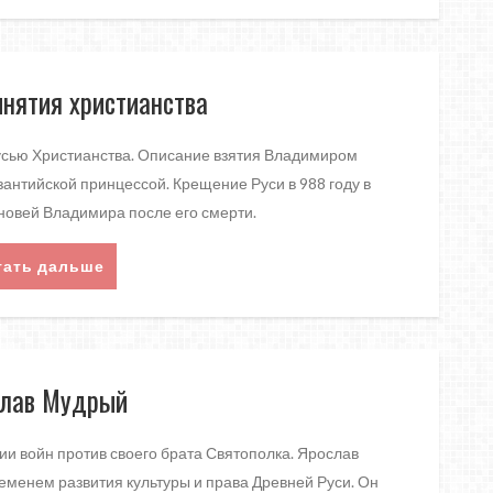
нятия христианства
сью Христианства. Описание взятия Владимиром
зантийской принцессой. Крещение Руси в 988 году в
овей Владимира после его смерти.
тать дальше
лав Мудрый
ии войн против своего брата Святополка. Ярослав
ременем развития культуры и права Древней Руси. Он