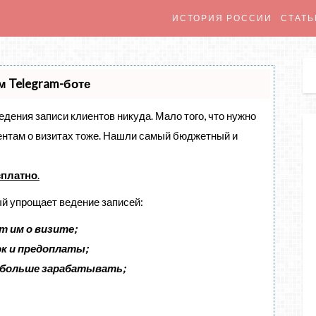
ИСТОРИЯ РОССИИ
СТАТЬ
м Telegram-боте
ведения записи клиентов никуда. Мало того, что нужно
иентам о визитах тоже. Нашли самый бюджетный и
сплатно
.
ый упрощает ведение записей:
т им о визите;
эк и предоплаты;
 больше зарабатывать;