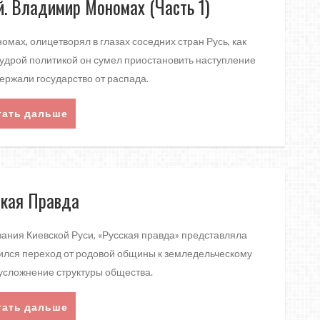
. Владимир Мономах (Часть 1)
ах, олицетворял в глазах соседних стран Русь, как
Мудрой политикой он сумел приостановить наступление
ержали государство от распада.
тать дальше
ская Правда
ания Киевской Руси, «Русская правда» представляла
зился переход от родовой общины к земледельческому
 усложнение структуры общества.
тать дальше