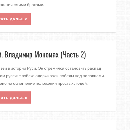
настическими браками.
тать дальше
. Владимир Мономах (Часть 2)
ей в истории Руси. Он стремился остановить распад
твом русские войска одерживали победы над половцами.
ено на облегчение положения простых людей.
тать дальше