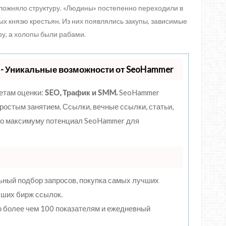
сложняло структуру. «Людины» постепенно переходили в
ых князю крестьян. Из них появлялись закупы, зависимые
ру, а холопы были рабами.
- Уникальные возможности от SeoHammer
етам оценки:
SEO, Трафик и SMM.
SeoHammer
ростым занятием. Ссылки, вечные ссылки, статьи,
 по максимуму потенциал SeoHammer для
ьный подбор запросов, покупка самых лучших
чших бирж ссылок.
о более чем 100 показателям и ежедневный