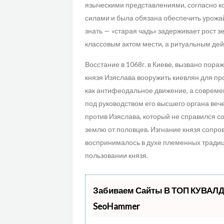
языческими представлениями, согласно к
силами и была обязана обеспечить урожа
знать — «старая чадь» задерживает рост зе
классовым актом мести, а ритуальным де
Восстание в 1068г. в Киеве, вызвано пора
князя Изяслава вооружить киевлян для п
как антифеодальное движение, а совреме
под руководством его высшего органа ве
против Изяслава, который не справился с
землю от половцев. Изгнание князя сопро
воспринималось в духе племенных традиц
пользовании князя.
Забиваем Сайты В ТОП КУВАЛД
SeoHammer