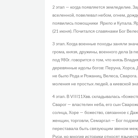
2 этап — когда появляется земледелие. За
вселенной, повелевал небом, огнем, дожд
появились помощники Ярило и Купала. Яр
(21 июня). Почитался славянами Бог Веле
3 этап. Когда военные походы заняли зна
грома, князя, дружины, военного дела (в 
под 980г. говорится о том, что князь Влад
деревянные идолы богов: Перуна, Хорса, 
не было Рода и Рожаниц, Велеса, Сварог
моления не простых людей, а киевской зна
4 этап. В VIII11Хвв. складывалась «божест
Сварог — властелин неба, его сын Сварожи
солнца, Хоре — божество, связанное с Да
женщин, торговли, Семаргал — Бог подзем
переставала быть связующим звеном меж
Руси, но многие историки относят язычес