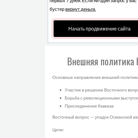
первых 7 дней. Если ни один запрос у вас
бустер
вернут деньги.
Начать продвижение сайта
Внешняя политика Н
Основные направления внешней политики
Участие в решении Восточного вопр
Борьба с революционными выступл
Присоединение Кавказа
Восточный вопрос — упадок Османской и
Цели: