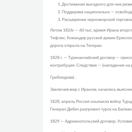
Достижение выгодного для нее реж
Поддержка национально — освободи
Расширение черноморской торговл
Летом 1826г — 60 тыс. армия Ирана вторгл
Тифлис. Командир русской армии Ермолов
дорога открыта на Тегеран.
1828 г. — Туркнанчайский договор — прис
контрибуция. Следствие — (нападение на 
Грибоедова) .
Заключив мир с Ираном, начались выясн
1828, апрель Россия ооьяаила войну Турц
Генерал Дибич разгромил турок на Балкан
1829 — Адрианопольский договор. Услови