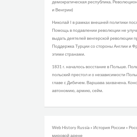
демократическая республика. Революцион
и Венгрии)
Николай I в рамках внешней политики пос
Помощь в подавлении революции не улучш
выдать деятелей венгерской революции пр
Поддержка Турции со стороны Англии и Ф
этими странами.
1831 г. началось восстание в Польше. По
польский престол и о независимости Поль
главе с Дибичем. Варшава захвачена. Кон
автономию, армию, сейм.
Web History Russia
»
История России
»
Росс
мировой арене