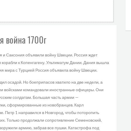
я война 1700г
я и Саксония объявили войну Швеции. Россия ждет
л корабли к Копенгагену. Ультиматум Дании. Дания вышла
ия мира с Турцией Россия объявила войну Швеции.
дил осадой. Но боеприпасов хватило на две недели, а
ими войсками командовали иностранные офицеры. Они
усским солдатам. Большая часть армии —
олки, сформированные из новобранцев. Карл
ве. Петр 1 направился в Новгород, чтобы поторопить
ских. Только продолжали сопротивление Семеновский,
оружили армию, забрав все пушки. Катастрофа под