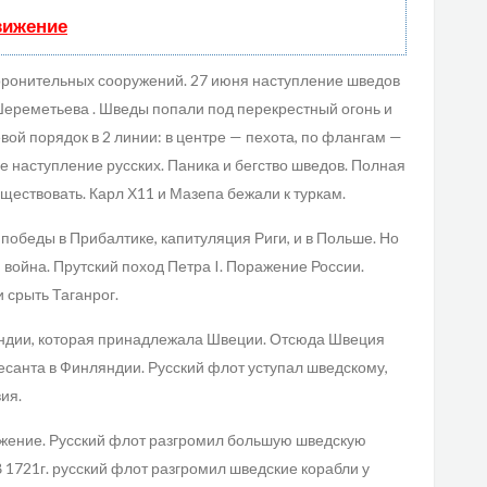
вижение
боронительных сооружений. 27 июня наступление шведов
Шереметьева . Шведы попали под перекрестный огонь и
евой порядок в 2 линии: в центре — пехота, по флангам —
 наступление русских. Паника и бегство шведов. Полная
ществовать. Карл Х11 и Мазепа бежали к туркам.
обеды в Прибалтике, капитуляция Риги, и в Польше. Но
 война. Прутский поход Петра I. Поражение России.
 срыть Таганрог.
яндии, которая принадлежала Швеции. Отсюда Швеция
есанта в Финляндии. Русский флот уступал шведскому,
ия.
ражение. Русский флот разгромил большую шведскую
В 1721г. русский флот разгромил шведские корабли у