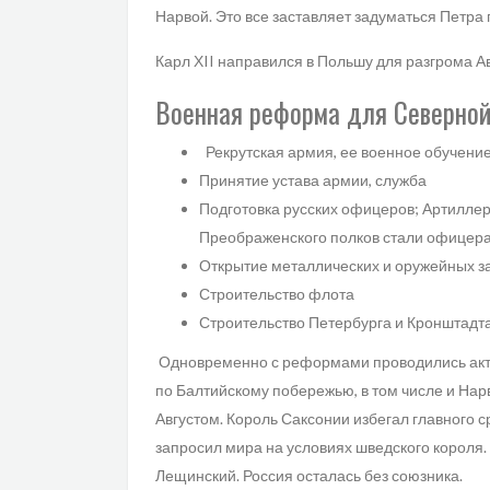
Нарвой. Это все заставляет задуматься Петра
Карл ХII направился в Польшу для разгрома А
Военная реформа для Северной 
Рекрутская армия, ее военное обучени
Принятие устава армии, служба
Подготовка русских офицеров; Артилле
Преображенского полков стали офице
Открытие металлических и оружейных за
Строительство флота
Строительство Петербурга и Кронштадт
Одновременно с реформами проводились акти
по Балтийскому побережью, в том числе и Нарву
Августом. Король Саксонии избегал главного ср
запросил мира на условиях шведского короля
Лещинский. Россия осталась без союзника.