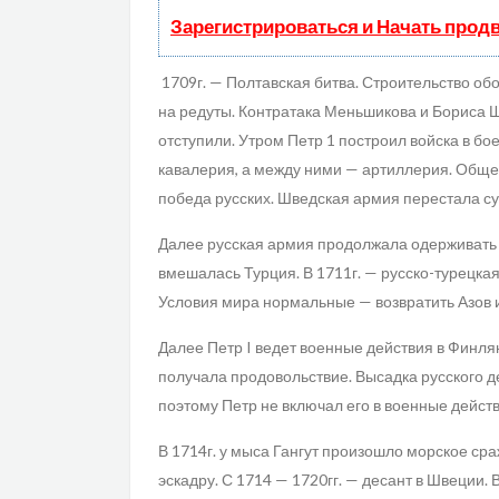
Зарегистрироваться и Начать прод
1709г. — Полтавская битва. Строительство о
на редуты. Контратака Меньшикова и Бориса 
отступили. Утром Петр 1 построил войска в бо
кавалерия, а между ними — артиллерия. Общее
победа русских. Шведская армия перестала су
Далее русская армия продолжала одерживать п
вмешалась Турция. В 1711г. — русско-турецкая
Условия мира нормальные — возвратить Азов и
Далее Петр I ведет военные действия в Финл
получала продовольствие. Высадка русского д
поэтому Петр не включал его в военные действ
В 1714г. у мыса Гангут произошло морское с
эскадру. С 1714 — 1720гг. — десант в Швеции. 