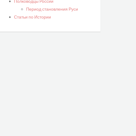
Полководцы России
Период становления Руси
Статьи по Истории