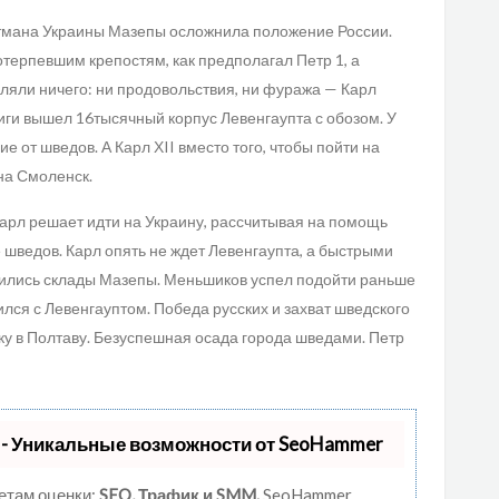
гетмана Украины Мазепы осложнила положение России.
терпевшим крепостям, как предполагал Петр 1, а
вляли ничего: ни продовольствия, ни фуража — Карл
иги вышел 16тысячный корпус Левенгаупта с обозом. У
 от шведов. А Карл ХII вместо того, чтобы пойти на
 на Смоленск.
арл решает идти на Украину, рассчитывая на помощь
шведов. Карл опять не ждет Левенгаупта, а быстрыми
одились склады Мазепы. Меньшиков успел подойти раньше
зился с Левенгауптом. Победа русских и захват шведского
вку в Полтаву. Безуспешная осада города шведами. Петр
- Уникальные возможности от SeoHammer
етам оценки:
SEO, Трафик и SMM.
SeoHammer