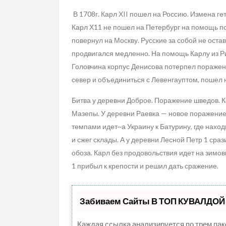
В 1708г. Карл ХII пошел на Россию. Измена 
Карл Х11 не пошел на Петербург на помощь по
повернул на Москву. Русские за собой не оста
продвигался медленно. На помощь Карлу из Р
Головчина корпус Денисова потерпел поражение
север и объединиться с Левенгауптом, пошел
Битва у деревни Доброе. Поражение шведов. К
Мазепы. У деревни Раевка — новое поражение 
темпами идет~а Украину к Батурину, где нах
и сжег склады. А у деревни Лесной Петр 1 сра
обоза. Карл без продовольствия идет на зимо
1 прибыл к крепости и решил дать сражение.
Забиваем Сайты В ТОП КУВАЛДОЙ 
Каждая ссылка анализируется по трем пак