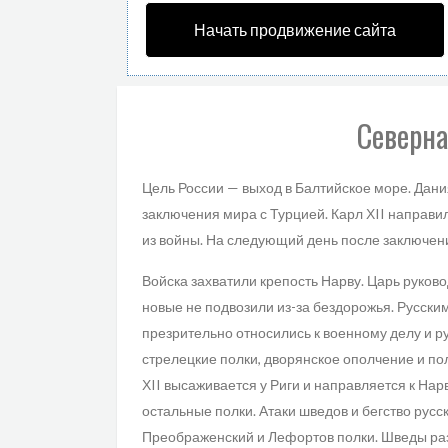
Начать продвижение сайта
Северна
Цель России — выход в Балтийское море. Дани
заключения мира с Турцией. Карл ХII направи
из войны. На следующий день после заключен
Войска захватили крепость Нарву. Царь руково
новые не подвозили из-за бездорожья. Русск
презрительно относились к военному делу и р
стрелецкие полки, дворянское ополчение и п
ХII высаживается у Риги и направляется к Нар
остальные полки. Атаки шведов и бегство рус
Преображенский и Лефортов полки. Шведы раз