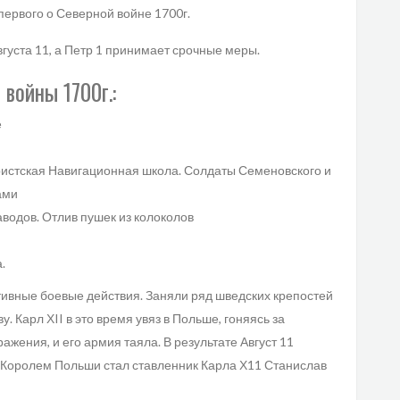
 первого о Северной войне 1700г.
вгуста 11, а Петр 1 принимает срочные меры.
войны 1700г.:
е
ристская Навигационная школа. Солдаты Семеновского и
рами
водов. Отлив пушек из колоколов
а.
вные боевые действия. Заняли ряд шведских крепостей
. Карл ХII в это время увяз в Польше, гоняясь за
ажения, и его армия таяла. В результате Август 11
. Королем Польши стал ставленник Карла Х11 Станислав