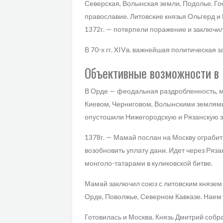
Северская, Волынская земли, Подолье. Го
православие. Литовские князья Ольгерд и 
1372г. — потерпели поражение и заключи
В 70-х гг. XIVв. важнейшая политическая 
Объективные возможности в 
В Орде — феодальная раздробленность, м
Киевом, Черниговом, Волынскими землями
опустошили Нижегородскую и Рязанскую зе
1378г. — Мамай послан на Москву ограбит
возобновить уплату дани. Идет через Ряза
монголо-татарами в куликовской битве.
Мамай заключил союз с литовским князем
Орде, Поволжье, Северном Кавказе. Наем 
Готовилась и Москва. Князь Дмитрий собр