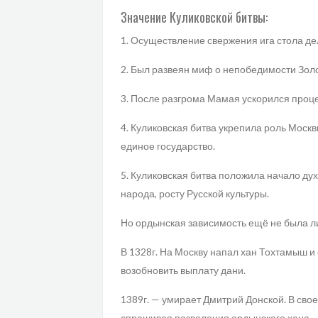
Значение Куликовской битвы:
1. Осуществление свержения ига стола д
2. Был развеян миф о непобедимости Зол
3. После разгрома Мамая ускорился проц
4. Куликовская битва укрепила роль Москв
единое государство.
5. Куликовская битва положила начало ду
народа, росту Русской культуры.
Но ордынская зависимость ещё не была л
В 1328г. На Москву напал хан Тохтамыш и
возобновить выплату дани.
1389г. — умирает Дмитрий Донской. В сво
спрашивая позволения ордынского хана.