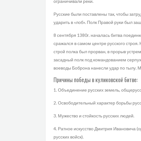
ограничивали реки.
Русские были поставлены так, чтобы затру
ударить в «лоб». Полк Правой руки был з
8 сентября 1380г. началась битва поедин
сражался в самом центре русского строя.
строй полка был прорван, в прорыв устр
засадный полк под командованием серпух
воеводы Боброна нанесли удар по тылу. М
Причины победы в куликовской битве:
1. Объединение русских земель, общерусс
2. Освободительный характер борьбы русс
3. Мужество и стойкость русских людей.
4. Ратное искусство Дмитрия Ивановича (
русских войск).